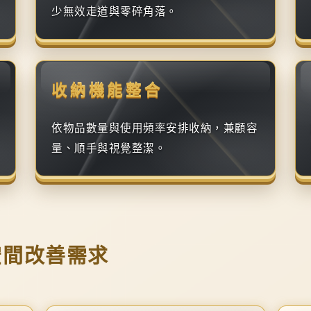
少無效走道與零碎角落。
收納機能整合
依物品數量與使用頻率安排收納，兼顧容
量、順手與視覺整潔。
空間改善需求