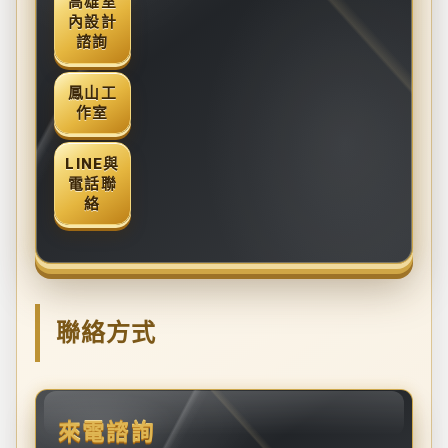
高雄室
內設計
諮詢
鳳山工
作室
LINE與
電話聯
絡
聯絡方式
來電諮詢