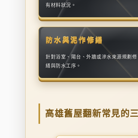
有材料狀況。
防水與泥作修繕
針對浴室、陽台、外牆或滲水來源規劃修
繕與防水工序。
高雄舊屋翻新常見的