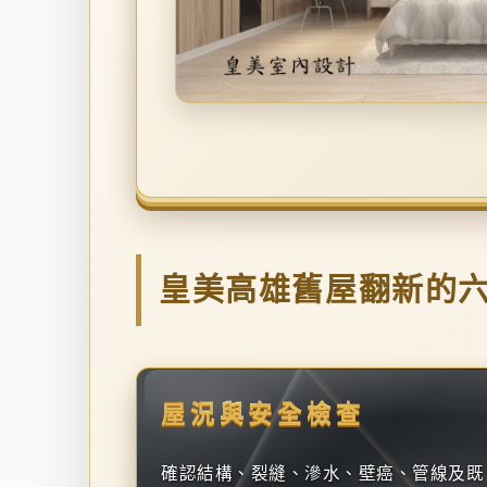
皇美高雄舊屋翻新的
屋況與安全檢查
確認結構、裂縫、滲水、壁癌、管線及既