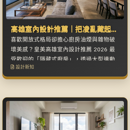
高雄室內設計推薦｜把凌亂藏起
來！「隱藏式廚房」讓客餐廳視覺
喜歡開放式格局卻擔心廚房油煙與雜物破
放大一倍
壞美感？皇美高雄室內設計推薦 2026 最
受歡迎的「隱藏式廚房」，透過大型連動
設計新知
拉門與隱形門板將廚房工作區完美隱藏讓
客餐廳展現如藝廊般的極致整潔。