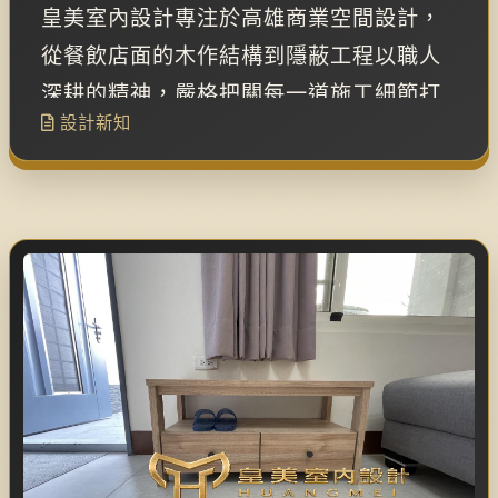
法，餐飲門市裝修的品質堅持
皇美室內設計專注於高雄商業空間設計，
從餐飲店面的木作結構到隱蔽工程以職人
深耕的精神，嚴格把關每一道施工細節打
設計新知
造耐用且具品牌質感的門市。