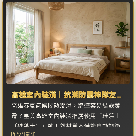
高雄室內裝潢｜抗潮防霉神隊友！
「珪藻土」塗料打造會呼吸的健康
高雄春夏氣候悶熱潮濕，牆壁容易結露發
居家
霉？皇美高雄室內裝潢推薦使用「珪藻土
（硅藻土）」純天然材質不僅能自動調節
設計新知