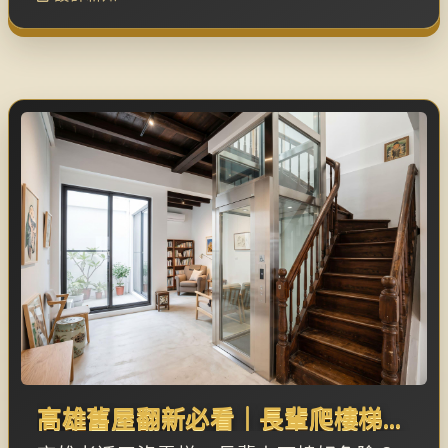
室內濕氣、吸附寵物異味，師傅手工鏝抹
的紋理更為家增添迷人的日式人文氣息。
高雄舊屋翻新必看｜長輩爬樓梯太