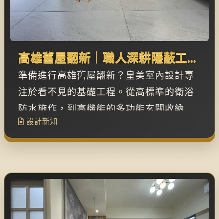
高雄舊屋翻新｜職人深耕隱蔽工
程，完美重塑玄關與衛浴機能
準備進行高雄舊屋翻新？皇美室內設計專
注於看不見的基礎工程。從高標準的衛浴
防水施作，到高機能的多功能玄關收納
設計新知
櫃，以職人深耕的精神，為您徹底解決老
屋痛點，重塑美好生活。