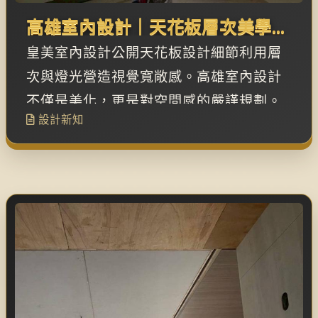
高雄室內設計｜天花板層次美學，
打造開闊且具深度感的居家空間
皇美室內設計公開天花板設計細節利用層
次與燈光營造視覺寬敞感。高雄室內設計
不僅是美化，更是對空間感的嚴謹規劃。
設計新知