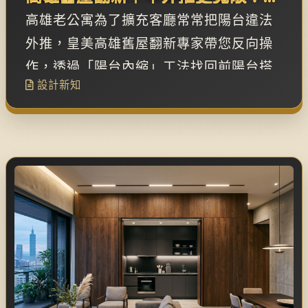
屋「陽台內縮」打造超療癒日光溫
高雄老公寓為了擴充客廳常常把陽台違法
室
外推，皇美高雄舊屋翻新專家帶您反向操
作，透過「陽台內縮」工法找回前陽台搭
設計新知
配落地玻璃與綠植佈置不僅解決漏水問題
更為客廳引進絕美的光影與呼吸感。