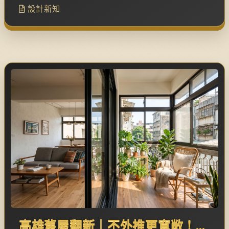
設計新知
無毒低甲醛綠建材以及創意黑板磁性牆打
造一個能隨著孩子年齡成長、變換風格的
專屬空間。
高雄舊屋翻新｜不外推更寬敞！老