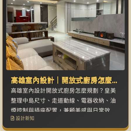
高雄室內設計｜開放式廚房怎麼規
劃？中島、收納與走道動線重點
高雄室內設計開放式廚房怎麼規劃？皇美
整理中島尺寸、走道動線、電器收納、油
煙控制與插座配置，兼顧美感與日常效
設計新知
率。