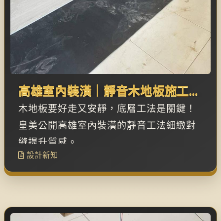
高雄室內裝潢｜靜音木地板施工，
從底層防護到舒適踩踏
木地板要好走又安靜，底層工法是關鍵！
皇美公開高雄室內裝潢的靜音工法細緻對
縫提升質感。
設計新知