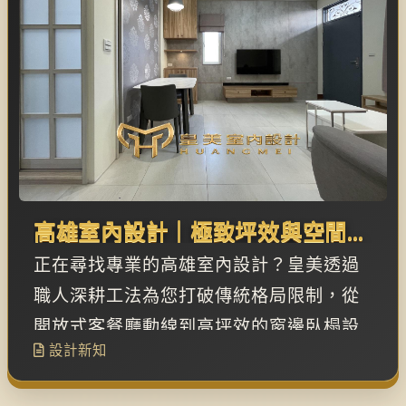
高雄室內設計｜極致坪效與空間美
學的深度對話，打造舒壓居所
正在尋找專業的高雄室內設計？皇美透過
職人深耕工法為您打破傳統格局限制，從
開放式客餐廳動線到高坪效的窗邊臥榻設
設計新知
計完美放大視覺空間，打造零壓力的通透
居家生活。