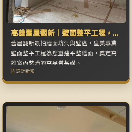
高雄舊屋翻新｜壁面整平工程，高
品質裝潢的基礎
舊屋翻新最怕牆面坑洞與壁癌，皇美專業
壁面整平工程為您重建平整牆面，奠定高
雄室內裝潢的高品質基礎。
設計新知