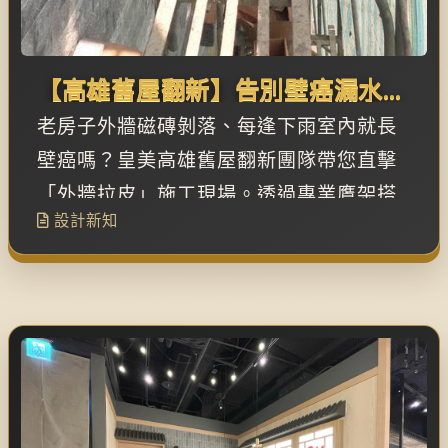
【高雄舊屋翻新】告別壁癌漏水！
老透天「外牆拉皮」重塑豪宅級安
老房子外牆磁磚剝落、每逢下雨室內就長
全與美學
壁癌嗎？皇美高雄舊屋翻新團隊帶您直擊
「外牆拉皮」施工現場。透過專業鷹架搭
設計新知
設、徹底剔除舊底層並鋪設高質感石材
磚，不僅從根本解決漏水危機，更讓老屋
華麗變身現代別墅！