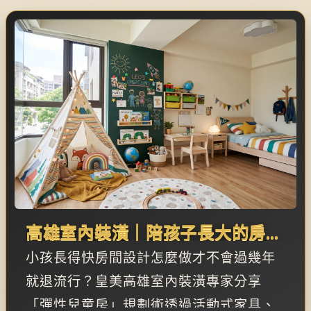
高雄室內裝潢｜陪孩子長大的房間
「彈性兒童房」設計與無毒材質挑
小孩長得快房間設計怎麼做才不會過幾年
選
就退流行？皇美高雄室內裝潢專家分享
「彈性兒童房」規劃術透過活動式家具、