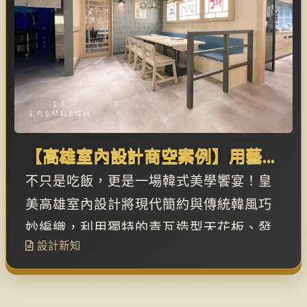
【高雄室內設計商空案例】用藝廊
級美學雕琢餐飲空間！發光老虎牆
不只是吃飯，更是一場韓式美學饗宴！皇
與青瓦天花板的韓式藝術
美高雄室內設計將現代簡約與傳統韓風巧
妙編織，利用獨特的青瓦造型天花板、發
設計新知
光老虎 Logo 牆與異材質拼接，在賣場中
雕琢出最具品牌記憶點的商業空間