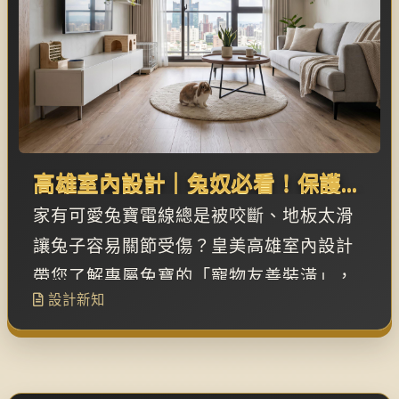
高雄室內設計｜兔奴必看！保護線
路與防滑地坪，兔兔友善裝潢打造
家有可愛兔寶電線總是被咬斷、地板太滑
安全共居宅
讓兔子容易關節受傷？皇美高雄室內設計
帶您了解專屬兔寶的「寵物友善裝潢」，
設計新知
從隱藏式線槽、防滑SPC木地板到防咬材
質打造讓兔兔安心跑跳的質感共居宅。