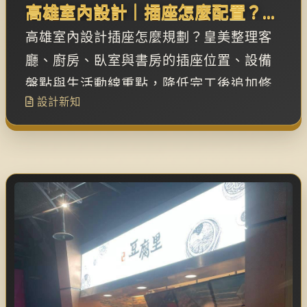
高雄室內設計｜插座怎麼配置？客
廳、廚房、臥室與書房規劃
高雄室內設計插座怎麼規劃？皇美整理客
廳、廚房、臥室與書房的插座位置、設備
盤點與生活動線重點，降低完工後追加修
設計新知
改。