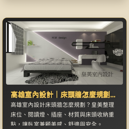
高雄室內設計｜床頭牆怎麼規劃？
燈光、插座、材質與收納重點
高雄室內設計床頭牆怎麼規劃？皇美整理
床位、閱讀燈、插座、材質與床頭收納重
點，讓臥室兼顧美感、舒適與安全。