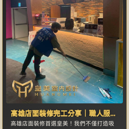
高雄店面裝修完工分享｜職人服務
的細膩，見證完美空間誕生
高雄店面裝修首選皇美！我們不僅打造吸