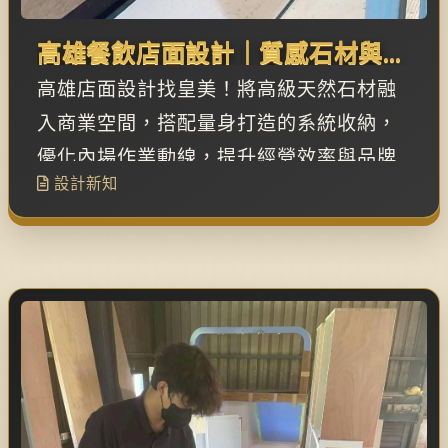
高雄餐飲店面設計｜質感石材與高
效收納櫥櫃的完美應用
高雄店面設計找皇美！將高級天然石材融
入商業空間，搭配量身打造的系統收納，
優化內場作業動線，提升經營效率與品牌
設計新知
高級感。