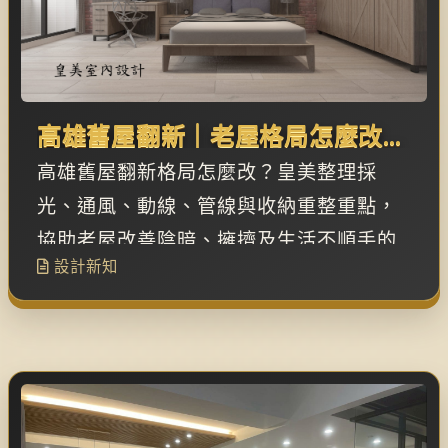
高雄舊屋翻新｜老屋格局怎麼改？
採光、通風、動線與收納重整
高雄舊屋翻新格局怎麼改？皇美整理採
光、通風、動線、管線與收納重整重點，
協助老屋改善陰暗、擁擠及生活不順手的
設計新知
問題。