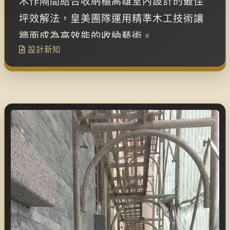
合，打造高效能居家格局
木作隔間結合收納櫃高雄室內設計的最佳
坪效解法，皇美團隊運用精準木工技術讓
牆面成為高效能的收納藝術。
設計新知