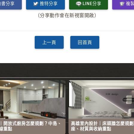
臉書分享
推特分享
LINE分享
複
（分享動作會在新視窗開啟）
上一頁
回首頁
｜開放式廚房怎麼規劃？中島、
高雄室內設計｜床頭牆怎麼規劃
線重點
座、材質與收納重點