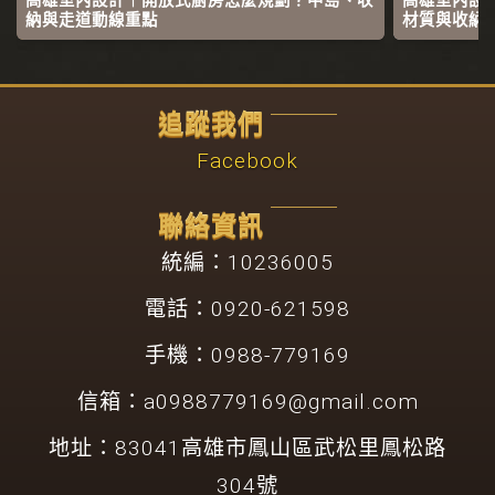
高雄室內設計｜開放式廚房怎麼規劃？中島、收
高雄室內設
納與走道動線重點
材質與收納
追蹤我們
Facebook
聯絡資訊
統編：10236005
電話：0920-621598
手機：0988-779169
信箱：
a0988779169@gmail.com
地址：83041高雄市鳳山區武松里鳳松路
304號