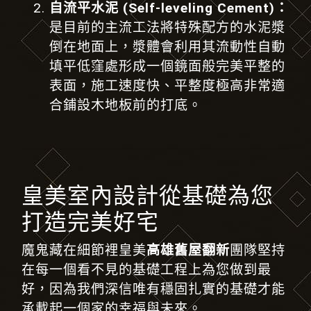
自流平水泥 (Self-leveling Cement)：
是目前的主流工法將特殊配方的水泥漿
倒在地面上，漿體會利用其流動性自動
填平低窪處形成一個鏡面般完美平整的
表面
，
施工速度快、平整度極高非常適
合鋪設木地板前的打底。
皇美室內設計從基礎為您
打造完美好宅
魔鬼藏在細節裡皇美
高雄舊屋翻新
團隊堅持
在每一個看不見的基礎工程上為您做到最
好
，
因為我們深信唯有穩固扎實的基礎才能
承載起一個家的幸福與未來。