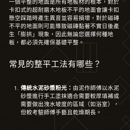
一個平整的地面是所有地板材的根本
，
對於
卡扣式的超耐磨木地板不平的地面會讓卡扣
懸空踩踏時產生異音並容易損壞
，
對於磁磚
不平的地面則可能導致磁磚黏著不實日後產
生「膨拱」現象
，
因此無論您選擇何種地
板，都必須先確保基礎平整。
常見的整平工法有哪些？
傳統水泥砂漿粉光：
由泥作師傅以水泥
砂漿進行手工塗抹適合需要較厚填補或
需要做出洩水坡度的區域（如浴室），
但較考驗師傅手藝且乾燥期長。