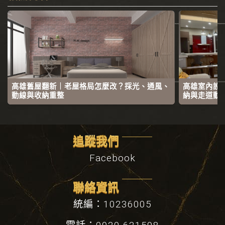
高雄舊屋翻新｜老屋格局怎麼改？採光、通風、
高雄室內設
動線與收納重整
納與走道動
追蹤我們
Facebook
聯絡資訊
統編：10236005