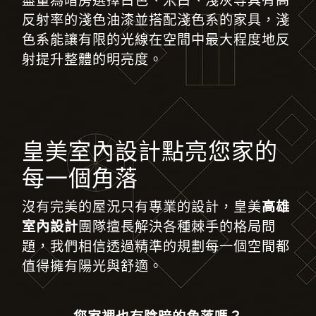
盡量為暗房選擇白色、米白、淺灰等具有高
反射率的淺色油漆並搭配淺色系的家具
，
淺
色系能讓有限的光線在空間中最大程度地反
射提升整體的明亮度。
皇美室內設計點亮您家的
每一個角落
沒有完美的屋況只有專業的設計
，
皇美
高雄
室內設計
團隊擅長解決各種棘手的格局問
題，我們相信透過精準的規劃每一個空間都
值得擁有陽光與舒適。