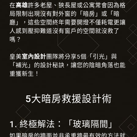
在
高雄
許多老屋、狹長屋或公寓常會因為格
局限制出現沒有對外窗的「暗房」或「暗
廳」
，
這些空間終年需要開燈不僅耗電更讓
人感到壓抑難道沒有窗戶的空間就沒救了
嗎？
皇美
室內設計
團隊將分享5個「引光」與
「補光」的設計秘訣，讓您的陰暗角落也能
重獲新生！
5大暗房救援設計術
1. 終極解法：「玻璃隔間」
如果暗房的牆面並非承重牆最有效的方法就