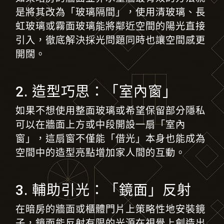
是將其改為「玻璃隔間」
，
使用清玻璃、長
虹玻璃或霧面玻璃能將鄰近空間的陽光直接
引入，徹底解決採光問題同時也讓空間感更
開闊。
2. 造型巧思：「室內窗」
如果不想使用整面玻璃或希望保留部分隱私
可以在牆面上方或中段開設一扇「室內
窗」
，
這扇窗不僅能「借光」本身也能成為
空間中的造型亮點增加家人間的互動。
3. 輔助引光：「鏡面」反射
在暗房的牆面或櫃體門片上策略性地安裝鏡
子
，
鏡面能反射有限的光源在視覺上創造出