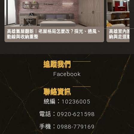
高雄舊屋翻新｜老屋格局怎麼改？採光、通風、
高雄室內設
動線與收納重整
納與走道動
追蹤我們
Facebook
聯絡資訊
統編：10236005
電話：0920-621598
手機：0988-779169