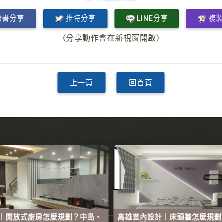
臉書分享
推特分享
LINE分享
複
（分享動作會在新視窗開啟）
上一頁
回首頁
｜開放式廚房怎麼規劃？中島、
高雄室內設計｜床頭牆怎麼規劃