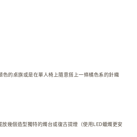
題色的桌旗或是在單人椅上隨意搭上一條橘色系的針織
擺放幾個造型獨特的燭台或復古提燈（使用LED蠟燭更安