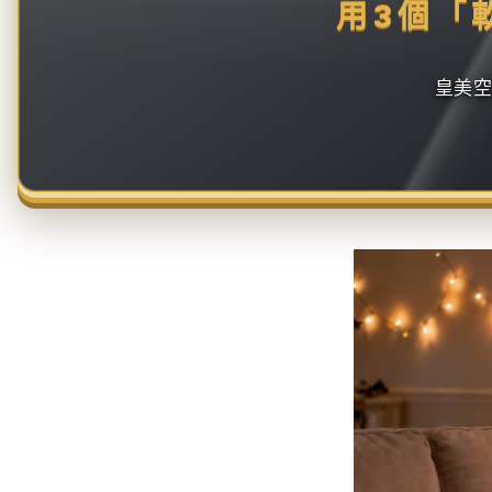
用3個「
皇美空