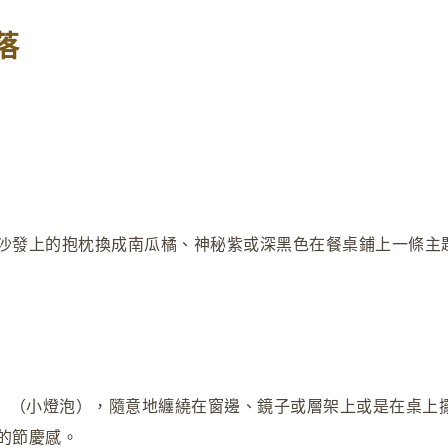
落
沙發上的抱枕換成南瓜橘、神秘紫或深黑色在餐桌鋪上一條主
」（小燈泡），隨意地纏繞在窗邊、鏡子或層架上或是在桌上
的節慶感。