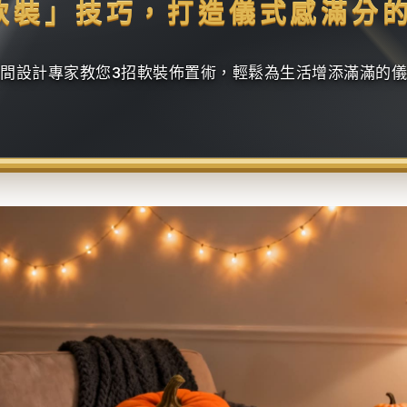
軟裝」技巧，打造儀式感滿分
間設計專家教您3招軟裝佈置術，輕鬆為生活增添滿滿的