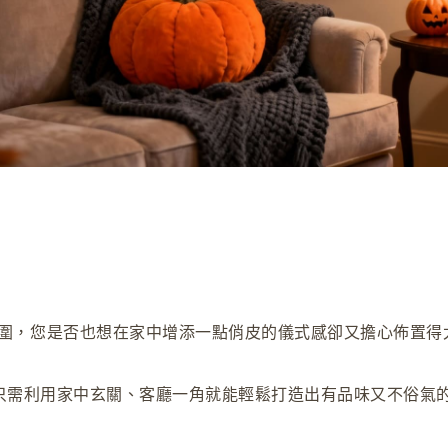
圍
，
您是否也想在家中增添一點俏皮的儀式感卻又擔心佈置得
只需利用家中玄關、客廳一角就能輕鬆打造出有品味又不俗氣