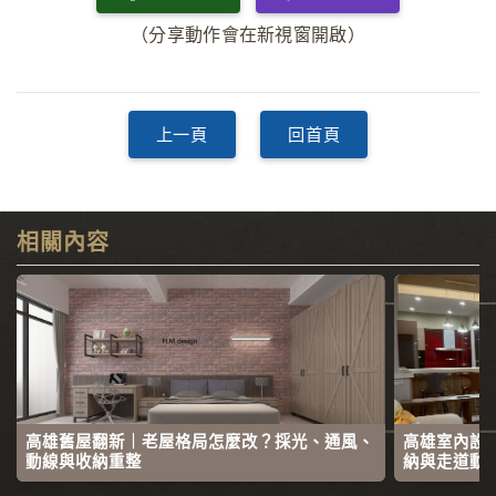
（分享動作會在新視窗開啟）
上一頁
回首頁
相關內容
高雄舊屋翻新｜老屋格局怎麼改？採光、通風、
高雄室內設
動線與收納重整
納與走道動