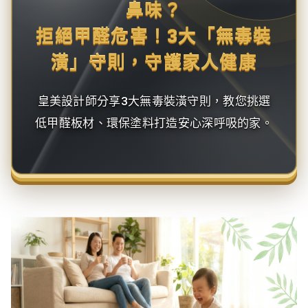
鼻味？
拒絕甲醛危害！3大「無毒裝
潢」守則，守護家人健康
皇美設計師分享3大無毒裝潢守則，教您挑選
低甲醛板材、環保塗料打造安心深呼吸的家。