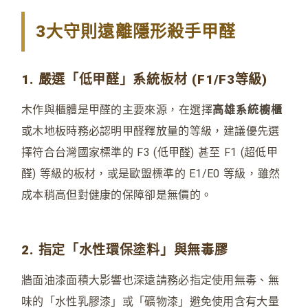
3大守則遠離隱形殺手甲醛
1. 嚴選「低甲醛」系統板材 (F1/F3等級)
木作與櫃體是甲醛的主要來源
，
在選擇
高雄系統櫥櫃
或木地板時務必認明甲醛釋放量的等級
，
建議優先選
擇符合台灣國家標準的 F3 (低甲醛) 甚至 F1 (超低甲
醛) 等級的板材，或是歐盟標準的 E1/E0 等級
，
雖然
成本稍高但對健康的保障卻是無價的。
2. 指定「水性環保塗料」與無毒膠
牆面油漆面積大影響也深遠請務必指定使用無毒、無
味的「水性乳膠漆」或「礦物漆」避免使用含有大量