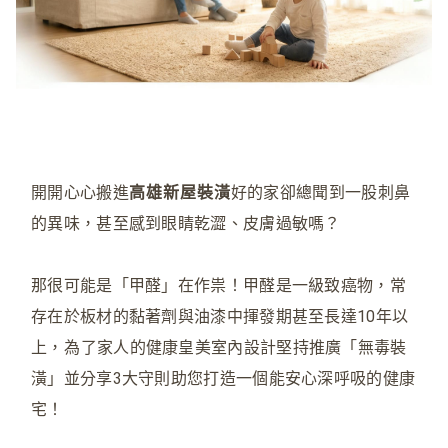
開開心心搬進
高雄新屋裝潢
好的家卻總聞到一股刺鼻
的異味，甚至感到眼睛乾澀、皮膚過敏嗎？
那很可能是「甲醛」在作祟！甲醛是一級致癌物，常
存在於板材的黏著劑與油漆中揮發期甚至長達10年以
上
，
為了家人的健康皇美室內設計堅持推廣「無毒裝
潢」並分享3大守則助您打造一個能安心深呼吸的健康
宅！