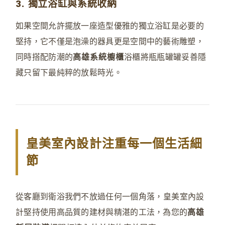
3. 獨立浴缸與系統收納
如果空間允許擺放一座造型優雅的獨立浴缸是必要的
堅持，它不僅是泡澡的器具更是空間中的藝術雕塑
，
同時搭配防潮的
高雄系統櫥櫃
浴櫃將瓶瓶罐罐妥善隱
藏只留下最純粹的放鬆時光。
皇美室內設計注重每一個生活細
節
從客廳到衛浴我們不放過任何一個角落
，
皇美室內設
計堅持使用高品質的建材與精湛的工法，為您的
高雄