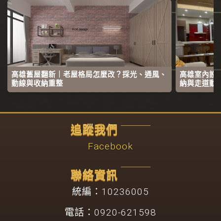
高雄舊屋翻新｜老屋格局怎麼改？採光、通風、
高雄室內設
動線與收納重整
納與走道動
追蹤我們
Facebook
聯絡資訊
統編：10236005
電話：0920-621598