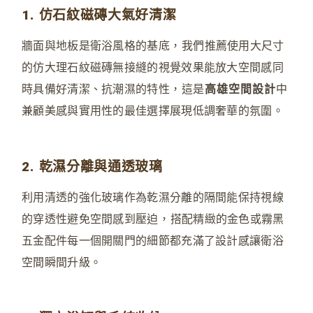
1. 仿石紋磁磚大氣好清潔
牆面與地板是衛浴風格的基底
，
我們推薦使用大尺寸
的仿大理石紋磁磚無接縫的視覺效果能放大空間感同
時具備好清潔、抗潮濕的特性
，
這是
高雄空間設計
中
兼顧美感與實用性的最佳選擇展現低調奢華的氛圍。
2. 乾濕分離與通透玻璃
利用清透的強化玻璃作為乾濕分離的隔間能保持視線
的穿透性避免空間感到壓迫
，
搭配精緻的金色或霧黑
五金配件每一個開關門的細節都充滿了設計感讓衛浴
空間瞬間升級。