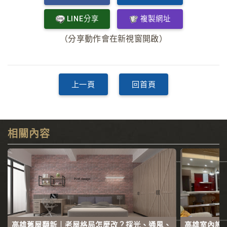
LINE分享
複製網址
（分享動作會在新視窗開啟）
上一頁
回首頁
相關內容
高雄舊屋翻新｜老屋格局怎麼改？採光、通風、
高雄室內設