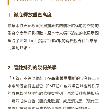
1. 徹底釋放垂直高度
捨棄木作天花板直接展露原始的樓板結構能將空間的
垂直高度發揮到極致，原本令人喘不過氣的老屋瞬間
獲得了宛如 Loft 挑高工作室般的寬廣視野住起來身
心更加舒暢。
2. 管線排列的幾何美學
「明管」不等於雜亂！在
高雄舊屋翻新
的專業施工下
水電師傅會將金屬管（EMT管）或冷媒管以極具秩序
的直角轉彎與平行線條整齊排列，再將管線與樓板統
一噴漆成純白色（簡約北歐風）或是消光黑（現代工
業風）讓管線本身成為極具設計感的幾何裝飾。