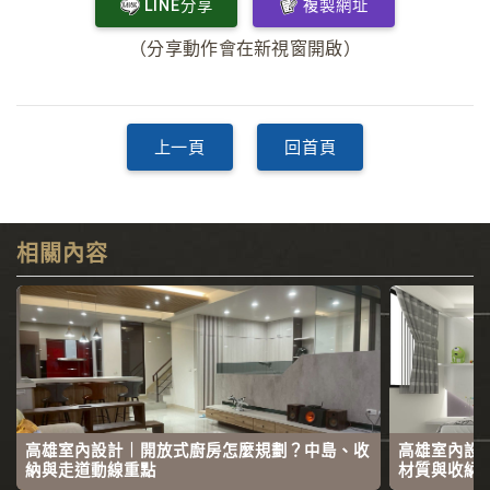
LINE分享
複製網址
（分享動作會在新視窗開啟）
上一頁
回首頁
相關內容
高雄室內設計｜開放式廚房怎麼規劃？中島、收
高雄室內設
納與走道動線重點
材質與收納