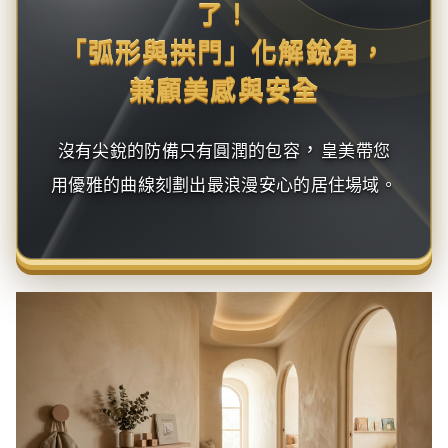
了！
「弧形與拱門」化解銳角，
兼顧美感與安全
，
沒有尖銳的防備只有圓潤的包容
皇美帶您
用優雅的曲線刻劃出最浪漫安心的居住場域。