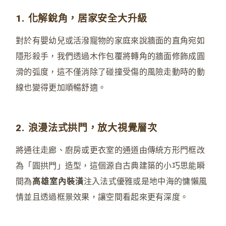
1. 化解銳角，居家安全大升級
對於有嬰幼兒或活潑寵物的家庭來說牆面的直角宛如
隱形殺手，我們透過木作包覆將轉角的牆面修飾成圓
滑的弧度，這不僅消除了碰撞受傷的風險走動時的動
線也變得更加順暢舒適。
2. 浪漫法式拱門，放大視覺層次
將通往走廊、廚房或更衣室的通道由傳統方形門框改
為「圓拱門」造型，這個源自古典建築的小巧思能瞬
間為
高雄室內裝潢
注入法式優雅或是地中海的慵懶風
情並且透過框景效果，讓空間看起來更有深度。