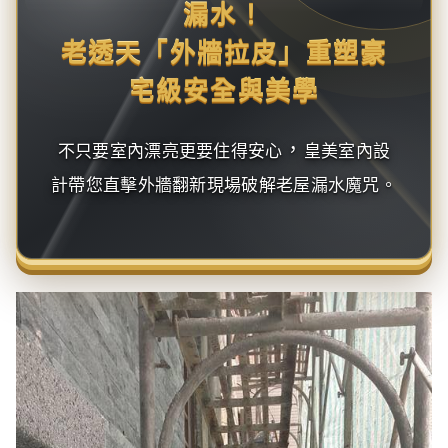
漏水！
老透天「外牆拉皮」重塑豪
宅級安全與美學
，
不只要室內漂亮更要住得安心
皇美室內設
計帶您直擊外牆翻新現場破解老屋漏水魔咒。