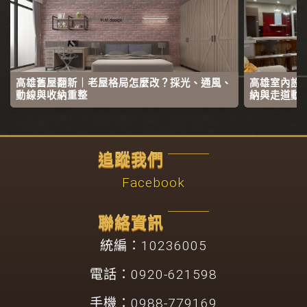
高雄舊屋翻新｜老屋格局怎麼改？採光、通風、
高雄室內設
動線與收納重整
納與走道動
追蹤我們
Facebook
聯絡資訊
統編：10236005
電話：0920-621598
手機：0988-779169