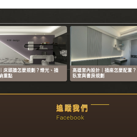
｜床頭牆怎麼規劃？燈光、插
高雄室內設計｜插座怎麼配置？
納重點
臥室與書房規劃
追蹤我們
Facebook