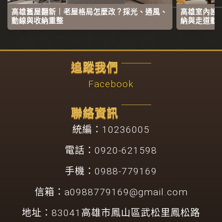
高雄舊屋翻新｜老屋格局怎麼改？採光、通風、
高雄室內設
動線與收納重整
納與走道動
追蹤我們
Facebook
聯絡資訊
統編：10236005
電話：0920-621598
手機：0988-779169
信箱：
a0988779169@gmail.com
地址：83041高雄市鳳山區武松里鳳松路