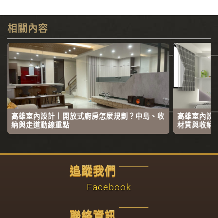
相關內容
高雄室內設計｜開放式廚房怎麼規劃？中島、收
高雄室內設
納與走道動線重點
材質與收納
追蹤我們
Facebook
聯絡資訊