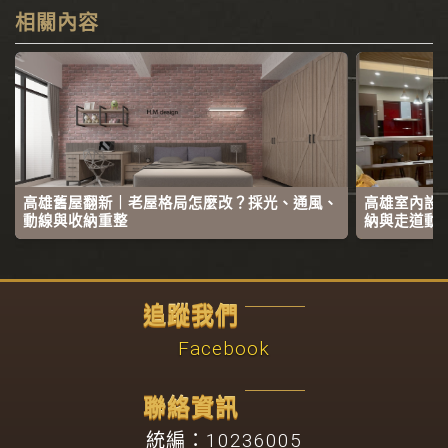
相關內容
高雄舊屋翻新｜老屋格局怎麼改？採光、通風、
高雄室內設
動線與收納重整
納與走道動
追蹤我們
Facebook
聯絡資訊
統編：10236005